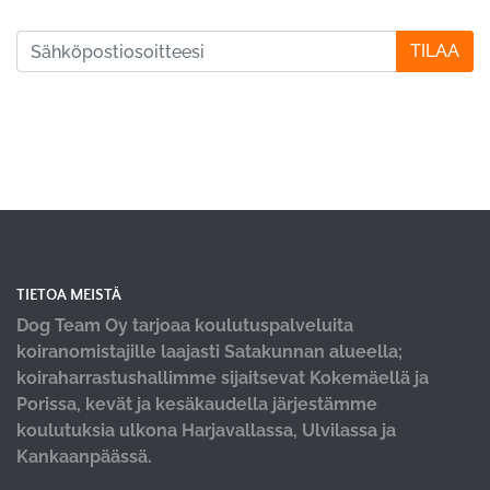
TILAA
TIETOA MEISTÄ
Dog Team Oy tarjoaa koulutuspalveluita
koiranomistajille laajasti Satakunnan alueella;
koiraharrastushallimme sijaitsevat Kokemäellä ja
Porissa, kevät ja kesäkaudella järjestämme
koulutuksia ulkona Harjavallassa, Ulvilassa ja
Kankaanpäässä.