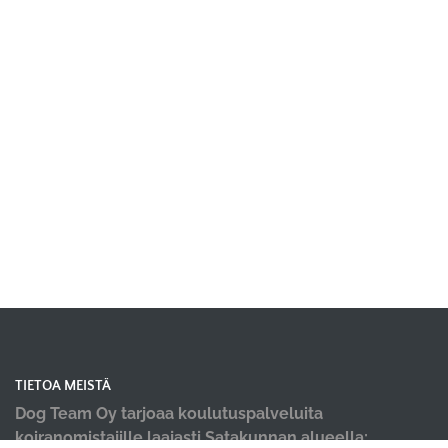
TIETOA MEISTÄ
Dog Team Oy tarjoaa koulutuspalveluita
koiranomistajille laajasti Satakunnan alueella;