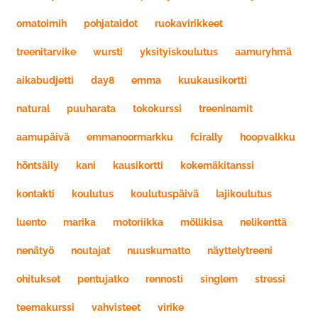
omatoimih
pohjataidot
ruokavirikkeet
treenitarvike
wursti
yksityiskoulutus
aamuryhmä
aikabudjetti
day8
emma
kuukausikortti
natural
puuharata
tokokurssi
treeninamit
aamupäivä
emmanoormarkku
fcirally
hoopvalkku
höntsäily
kani
kausikortti
kokemäkitanssi
kontakti
koulutus
koulutuspäivä
lajikoulutus
luento
marika
motoriikka
möllikisa
nelikenttä
nenätyö
noutajat
nuuskumatto
näyttelytreeni
ohitukset
pentujatko
rennosti
singlem
stressi
teemakurssi
vahvisteet
virike