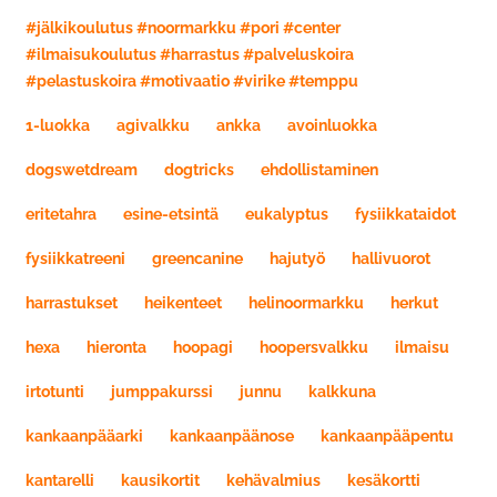
#jälkikoulutus #noormarkku #pori #center
#ilmaisukoulutus #harrastus #palveluskoira
#pelastuskoira #motivaatio #virike #temppu
1-luokka
agivalkku
ankka
avoinluokka
dogswetdream
dogtricks
ehdollistaminen
eritetahra
esine-etsintä
eukalyptus
fysiikkataidot
fysiikkatreeni
greencanine
hajutyö
hallivuorot
harrastukset
heikenteet
helinoormarkku
herkut
hexa
hieronta
hoopagi
hoopersvalkku
ilmaisu
irtotunti
jumppakurssi
junnu
kalkkuna
kankaanpääarki
kankaanpäänose
kankaanpääpentu
kantarelli
kausikortit
kehävalmius
kesäkortti