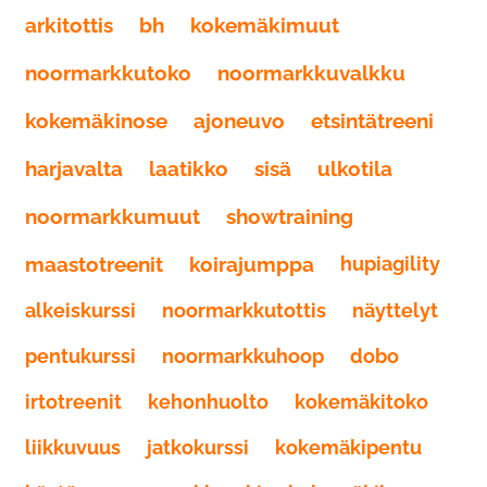
arkitottis
bh
kokemäkimuut
noormarkkutoko
noormarkkuvalkku
kokemäkinose
ajoneuvo
etsintätreeni
harjavalta
laatikko
sisä
ulkotila
noormarkkumuut
showtraining
maastotreenit
koirajumppa
hupiagility
alkeiskurssi
noormarkkutottis
näyttelyt
pentukurssi
noormarkkuhoop
dobo
irtotreenit
kehonhuolto
kokemäkitoko
liikkuvuus
jatkokurssi
kokemäkipentu