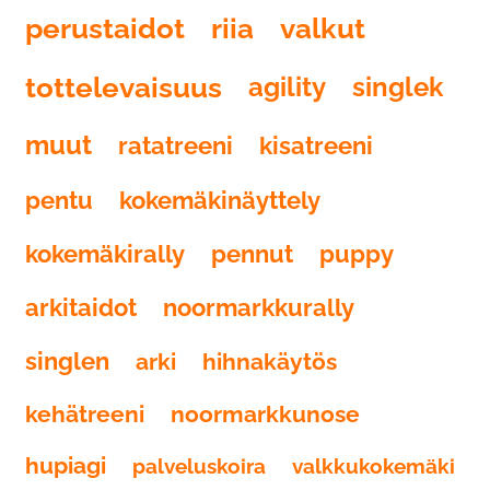
perustaidot
riia
valkut
tottelevaisuus
agility
singlek
muut
ratatreeni
kisatreeni
pentu
kokemäkinäyttely
kokemäkirally
pennut
puppy
arkitaidot
noormarkkurally
singlen
arki
hihnakäytös
kehätreeni
noormarkkunose
hupiagi
palveluskoira
valkkukokemäki