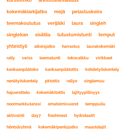
kurssivihko
arkitottelevaisuus
kokemäkiarkijatko
mejä
pelastuskoira
teemakoulutus
verijälki
laura
singleh
singlekan
sisätila
tutustumistunti
temput
yhteistyö
alkeisjatko
harrastus
laurakokemäki
rally
swiss
teematunti
tokovalkku
virikkeet
kankaanpäätoko
kankaanpäätottis
kohdetyöskentely
nenätyöskentely
pktottis
rallyo
singlemuu
hajuerottelo
kokemäkitottis
lajityypillisyys
noormarkkutanssi
omatoimivuorot
temppuilu
aktivointi
day7
freshmeat
hydrolaatit
höntsäryhmä
kokemäkipentujatko
maastolajit