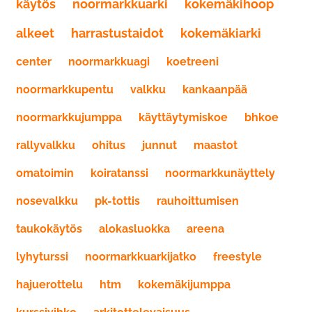
käytös
noormarkkuarki
kokemäkihoop
alkeet
harrastustaidot
kokemäkiarki
center
noormarkkuagi
koetreeni
noormarkkupentu
valkku
kankaanpää
noormarkkujumppa
käyttäytymiskoe
bhkoe
rallyvalkku
ohitus
junnut
maastot
omatoimin
koiratanssi
noormarkkunäyttely
nosevalkku
pk-tottis
rauhoittumisen
taukokäytös
alokasluokka
areena
lyhyturssi
noormarkkuarkijatko
freestyle
hajuerottelu
htm
kokemäkijumppa