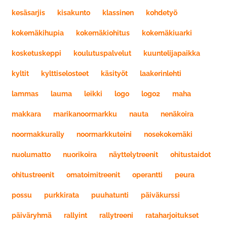
kesäsarjis
kisakunto
klassinen
kohdetyö
kokemäkihupia
kokemäkiohitus
kokemäkiuarki
kosketuskeppi
koulutuspalvelut
kuuntelijapaikka
kyltit
kylttiselosteet
käsityöt
laakerinlehti
lammas
lauma
leikki
logo
logo2
maha
makkara
marikanoormarkku
nauta
nenäkoira
noormakkurally
noormarkkuteini
nosekokemäki
nuolumatto
nuorikoira
näyttelytreenit
ohitustaidot
ohitustreenit
omatoimitreenit
operantti
peura
possu
purkkirata
puuhatunti
päiväkurssi
päiväryhmä
rallyint
rallytreeni
rataharjoitukset