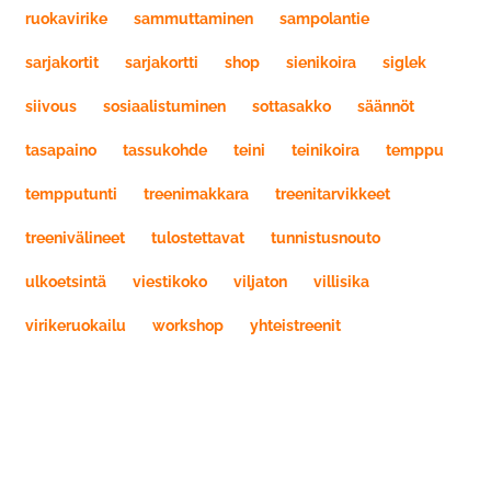
ruokavirike
sammuttaminen
sampolantie
sarjakortit
sarjakortti
shop
sienikoira
siglek
siivous
sosiaalistuminen
sottasakko
säännöt
tasapaino
tassukohde
teini
teinikoira
temppu
tempputunti
treenimakkara
treenitarvikkeet
treenivälineet
tulostettavat
tunnistusnouto
ulkoetsintä
viestikoko
viljaton
villisika
virikeruokailu
workshop
yhteistreenit