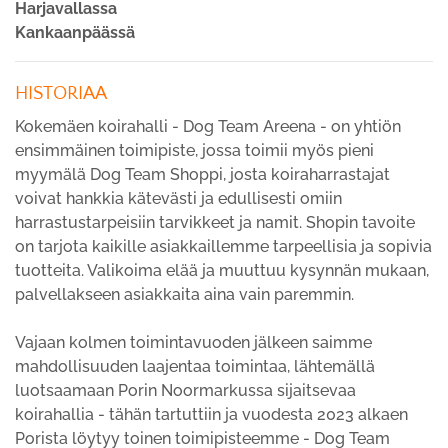
Harjavallassa
Kankaanpäässä
HISTORIAA
Kokemäen koirahalli - Dog Team Areena - on yhtiön
ensimmäinen toimipiste, jossa toimii myös pieni
myymälä Dog Team Shoppi, josta koiraharrastajat
voivat hankkia kätevästi ja edullisesti omiin
harrastustarpeisiin tarvikkeet ja namit. Shopin tavoite
on tarjota kaikille asiakkaillemme tarpeellisia ja sopivia
tuotteita. Valikoima elää ja muuttuu kysynnän mukaan,
palvellakseen asiakkaita aina vain paremmin.
Vajaan kolmen toimintavuoden jälkeen saimme
mahdollisuuden laajentaa toimintaa, lähtemällä
luotsaamaan Porin Noormarkussa sijaitsevaa
koirahallia - tähän tartuttiin ja vuodesta 2023 alkaen
Porista löytyy toinen toimipisteemme - Dog Team