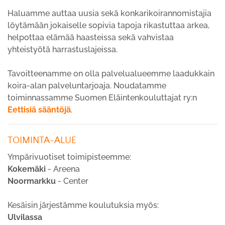
Haluamme auttaa uusia sekä konkarikoirannomistajia
löytämään jokaiselle sopivia tapoja rikastuttaa arkea,
helpottaa elämää haasteissa sekä vahvistaa
yhteistyötä harrastuslajeissa.
Tavoitteenamme on olla palvelualueemme laadukkain
koira-alan palveluntarjoaja. Noudatamme
toiminnassamme Suomen Eläintenkouluttajat ry:n
Eettisiä sääntöjä
.
TOIMINTA-ALUE
Ympärivuotiset toimipisteemme:
Kokemäki
- Areena
Noormarkku
- Center
Kesäisin järjestämme koulutuksia myös:
Ulvilassa