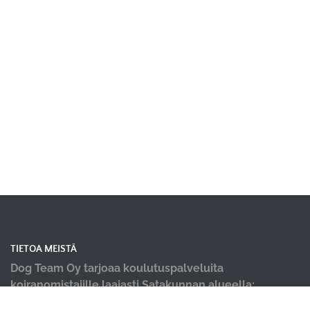
TIETOA MEISTÄ
Dog Team Oy tarjoaa koulutuspalveluita
koiranomistajille laajasti Satakunnan alueella;
koiraharrastushallimme sijaitsevat Kokemäellä ja