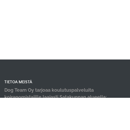
TIETOA MEISTÄ
Dog Team Oy tarjoaa koulutuspalveluita
koiranomistajille laajasti Satakunnan alueella;
koiraharrastushallimme sijaitsevat Kokemäellä ja
Porissa, kevät ja kesäkaudella järjestämme
koulutuksia ulkona Harjavallassa, Ulvilassa ja
Kankaanpäässä.