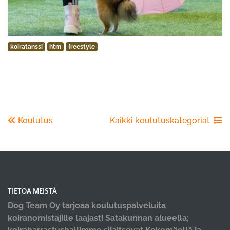
koiratanssi
htm
freestyle
Koulutus
Kaikki koulutuskategoriat
TIETOA MEISTÄ
Dog Team Oy tarjoaa koulutuspalveluita
koiranomistajille laajasti Satakunnan alueella;