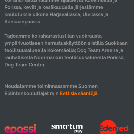
koiraharrastushallimme sijaitsevat Kokemäellä ja
Porissa, kevät ja kesäkaudella järjestämme
koulutuksia ulkona Harjavallassa, Ulvilassa ja
Kankaanpäässä.
Tarjoamme koiraharrastustilan vuokrausta
ympärivuotiseen harrastuskäyttöön siistillä Suokkaan
teollisuusalueella Kokemäellä; Dog Team Areena ja
rauhallisella Noormarkun teollisuusalueella Porissa;
Dog Team Center.
Noudatamme toiminnassamme Suomen
Eläintenkouluttajat ry:n
Eettisiä sääntöjä
.