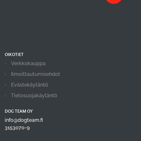
OIKOTIET
Verkkokauppa
Ilmoittautumisehdot
Evästekäytäntö
Tietosuojakäytäntö
DOG TEAM OY
info@dogteam.fi
3153070-9