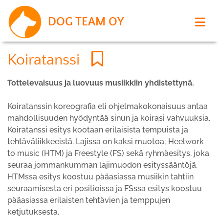
DOG TEAM OY
Koiratanssi
Tottelevaisuus ja luovuus musiikkiin yhdistettynä.
Koiratanssin koreografia eli ohjelmakokonaisuus antaa
mahdollisuuden hyödyntää sinun ja koirasi vahvuuksia.
Koiratanssi esitys kootaan erilaisista tempuista ja
tehtäväliikkeeistä. Lajissa on kaksi muotoa; Heelwork
to music (HTM) ja Freestyle (FS) sekä ryhmäesitys, joka
seuraa jommankumman lajimuodon esityssääntöjä.
HTMssa esitys koostuu pääasiassa musiikin tahtiin
seuraamisesta eri positioissa ja FSssa esitys koostuu
pääasiassa erilaisten tehtävien ja temppujen
ketjutuksesta.