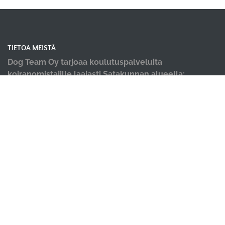
TIETOA MEISTÄ
Dog Team Oy tarjoaa koulutuspalveluita
koiranomistajille laajasti Satakunnan alueella;
koiraharrastushallimme sijaitsevat Kokemäellä ja
Porissa, kevät ja kesäkaudella järjestämme
koulutuksia ulkona Harjavallassa, Ulvilassa ja
Kankaanpäässä.
Tarjoamme koiraharrastustilan vuokrausta
ympärivuotiseen harrastuskäyttöön siistillä Suokkaan
teollisuusalueella Kokemäellä; Dog Team Areena ja
rauhallisella Noormarkun teollisuusalueella Porissa;
Dog Team Center.