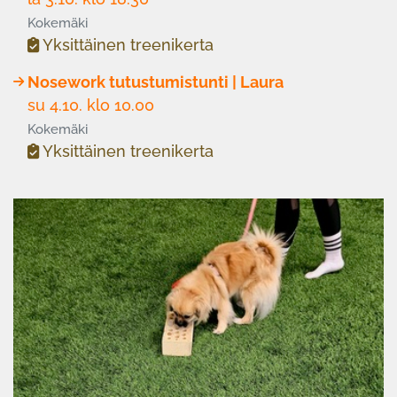
Kokemäki
Yksittäinen treenikerta
Nosework tutustumistunti | Laura
su 4.10. klo 10.00
Kokemäki
Yksittäinen treenikerta