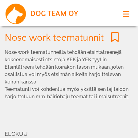
DOG TEAM OY
Nose work teematunnit
Nose work teematunneilla tehdään etsintätreenejä
kokeenomaisesti etsintöjä KEK ja YEK tyyliin.
Etsintätreeni tehdään koirakon tason mukaan, joten
osallistua voi myös etsinnän alkeita harjoittelevan
koiran kanssa.
Teematunti voi kohdentua myös yksittäisen lajitaidon
harjoitteluun mm. häiriöhaju teemat tai ilmaisutreenit.
ELOKUU