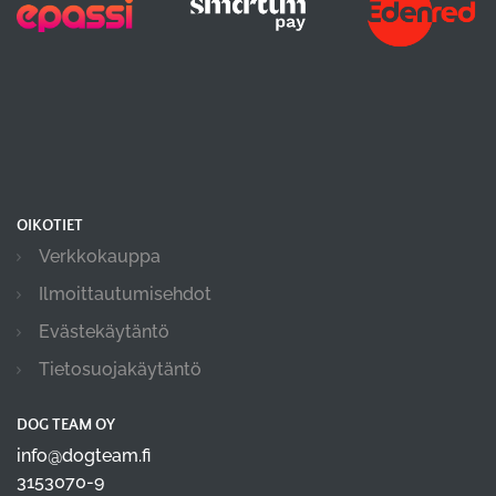
OIKOTIET
Verkkokauppa
Ilmoittautumisehdot
Evästekäytäntö
Tietosuojakäytäntö
DOG TEAM OY
info@dogteam.fi
3153070-9