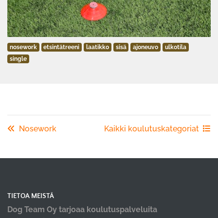
nosework
etsintätreeni
laatikko
sisä
ajoneuvo
ulkotila
single
Nosework
Kaikki koulutuskategoriat
TIETOA MEISTÄ
Dog Team Oy tarjoaa koulutuspalveluita