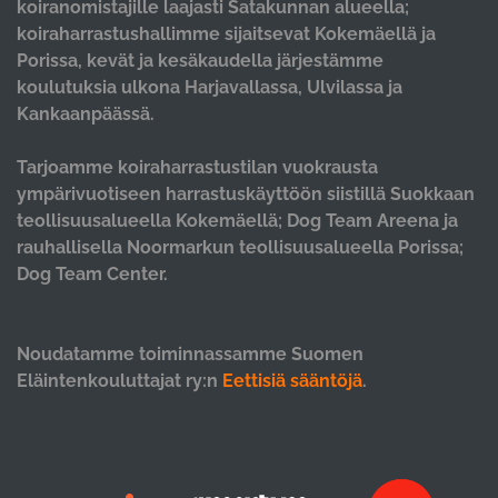
koiranomistajille laajasti Satakunnan alueella;
koiraharrastushallimme sijaitsevat Kokemäellä ja
Porissa, kevät ja kesäkaudella järjestämme
koulutuksia ulkona Harjavallassa, Ulvilassa ja
Kankaanpäässä.
Tarjoamme koiraharrastustilan vuokrausta
ympärivuotiseen harrastuskäyttöön siistillä Suokkaan
teollisuusalueella Kokemäellä; Dog Team Areena ja
rauhallisella Noormarkun teollisuusalueella Porissa;
Dog Team Center.
Noudatamme toiminnassamme Suomen
Eläintenkouluttajat ry:n
Eettisiä sääntöjä
.