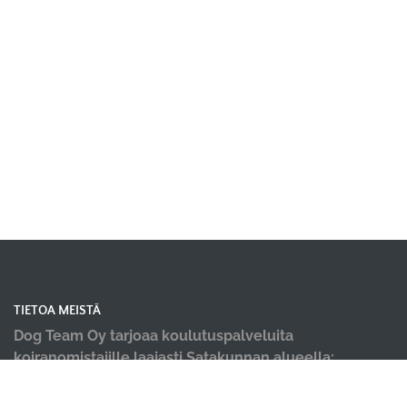
TIETOA MEISTÄ
Dog Team Oy tarjoaa koulutuspalveluita
koiranomistajille laajasti Satakunnan alueella;
koiraharrastushallimme sijaitsevat Kokemäellä ja
Porissa, kevät ja kesäkaudella järjestämme