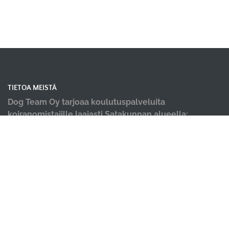
TIETOA MEISTÄ
Dog Team Oy tarjoaa koulutuspalveluita
koiranomistajille laajasti Satakunnan alueella;
koiraharrastushallimme sijaitsevat Kokemäellä ja
Porissa, kevät ja kesäkaudella järjestämme
koulutuksia ulkona Harjavallassa, Ulvilassa ja
Kankaanpäässä.
Tarjoamme koiraharrastustilan vuokrausta
ympärivuotiseen harrastuskäyttöön siistillä Suokkaan
teollisuusalueella Kokemäellä; Dog Team Areena ja
rauhallisella Noormarkun teollisuusalueella Porissa;