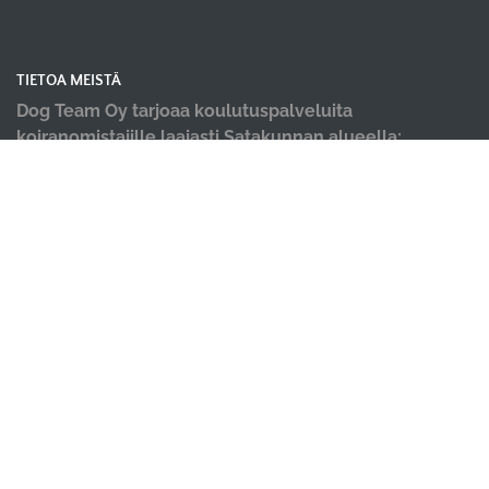
TIETOA MEISTÄ
Dog Team Oy tarjoaa koulutuspalveluita
koiranomistajille laajasti Satakunnan alueella;
koiraharrastushallimme sijaitsevat Kokemäellä ja
Porissa, kevät ja kesäkaudella järjestämme
koulutuksia ulkona Harjavallassa, Ulvilassa ja
Kankaanpäässä.
Tarjoamme koiraharrastustilan vuokrausta
ympärivuotiseen harrastuskäyttöön siistillä Suokkaan
teollisuusalueella Kokemäellä; Dog Team Areena ja
rauhallisella Noormarkun teollisuusalueella Porissa;
Dog Team Center.
Noudatamme toiminnassamme Suomen