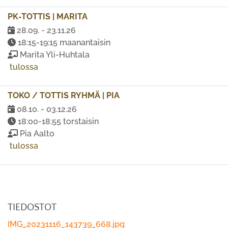
PK-TOTTIS | MARITA
28.09. - 23.11.26
18:15-19:15 maanantaisin
Marita Yli-Huhtala
tulossa
TOKO / TOTTIS RYHMÄ | PIA
08.10. - 03.12.26
18:00-18:55 torstaisin
Pia Aalto
tulossa
TIEDOSTOT
IMG_20231116_143739_668.jpg