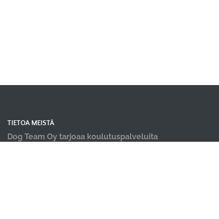
TIETOA MEISTÄ
Dog Team Oy tarjoaa koulutuspalveluita
koiranomistajille laajasti Satakunnan alueella;
koiraharrastushallimme sijaitsevat Kokemäellä ja
Porissa, kevät ja kesäkaudella järjestämme
koulutuksia ulkona Harjavallassa, Ulvilassa ja
Kankaanpäässä.
Tarjoamme koiraharrastustilan vuokrausta