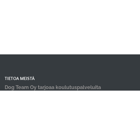
TIETOA MEISTÄ
Dog Team Oy tarjoaa koulutuspalveluita
koiranomistajille laajasti Satakunnan alueella;
koiraharrastushallimme sijaitsevat Kokemäellä ja
Porissa, kevät ja kesäkaudella järjestämme
koulutuksia ulkona Harjavallassa, Ulvilassa ja
Kankaanpäässä.
Tarjoamme koiraharrastustilan vuokrausta